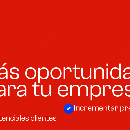
s oportunid
ara tu empres
Incrementar pre
enciales clientes